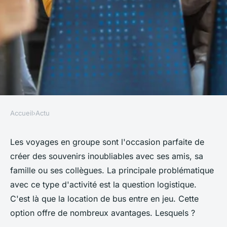
Accueil
›
Actu
ACTU
Pourquoi la location de bus
Les voyages en groupe sont l'occasion parfaite de
créer des souvenirs inoubliables avec ses amis, sa
est-elle idéale pour les
famille ou ses collègues. La principale problématique
voyages en groupe ?
avec ce type d'activité est la question logistique.
C'est là que la location de bus entre en jeu. Cette
roxane
•
31 juillet 2023
•
2 min de lecture
option offre de nombreux avantages. Lesquels ?