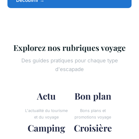
Découvrir →
Explorez nos rubriques voyage
Des guides pratiques pour chaque type
d'escapade
Actu
Bon plan
L'actualité du tourisme
Bons plans et
et du voyage
promotions voyage
Camping
Croisière