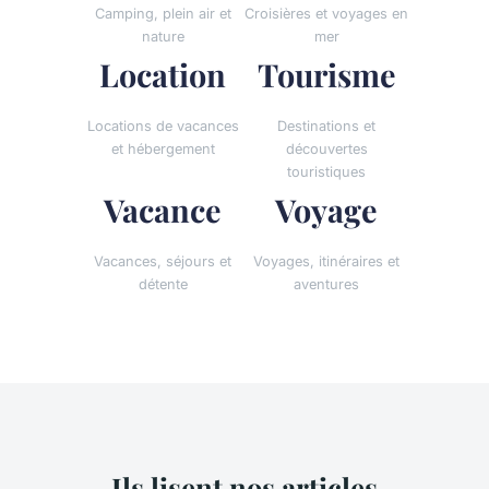
Camping, plein air et
Croisières et voyages en
nature
mer
Location
Tourisme
Locations de vacances
Destinations et
et hébergement
découvertes
touristiques
Vacance
Voyage
Vacances, séjours et
Voyages, itinéraires et
détente
aventures
Ils lisent nos articles