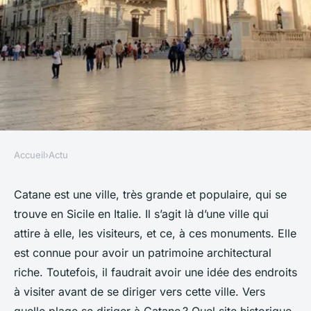
Accueil
›
Actu
ACTU
Quel endroit visiter dans la
Catane est une ville, très grande et populaire, qui se
trouve en Sicile en Italie. Il s’agit là d’une ville qui
ville de Catane ?
attire à elle, les visiteurs, et ce, à ces monuments. Elle
est connue pour avoir un patrimoine architectural
roxane
•
22 décembre 2023
•
2 min de lecture
riche. Toutefois, il faudrait avoir une idée des endroits
à visiter avant de se diriger vers cette ville. Vers