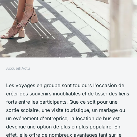
Accueil
›
Actu
ACTU
Quels sont les avantages de la
Les voyages en groupe sont toujours l'occasion de
créer des souvenirs inoubliables et de tisser des liens
location de bus pour les
forts entre les participants. Que ce soit pour une
voyages en groupe ?
sortie scolaire, une visite touristique, un mariage ou
un événement d'entreprise, la location de bus est
roxane
•
1 août 2023
•
2 min de lecture
devenue une option de plus en plus populaire. En
effet, elle offre de nombreux avantages tant sur le