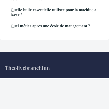
Quelle huile essentielle utilisée pour la machine à
laver ?
Quel métier après une école de management ?
Theolivebranchinn
Votre guide des voyages et escapades en plein air
Accueil
Mentions légales
Contact
© 2026 Theolivebranchinn. Tous droits réservés.