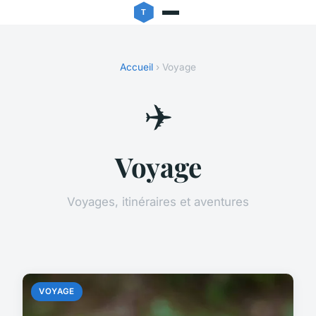
Accueil
› Voyage
✈️
Voyage
Voyages, itinéraires et aventures
VOYAGE