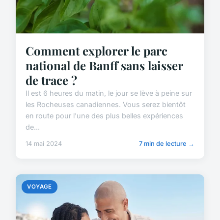
Comment explorer le parc
national de Banff sans laisser
de trace ?
Il est 6 heures du matin, le jour se lève à peine sur
les Rocheuses canadiennes. Vous serez bientôt
en route pour l'une des plus belles expériences
de...
14 mai 2024
7 min de lecture →
VOYAGE