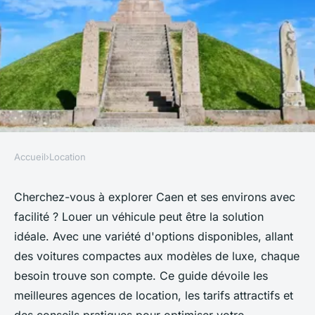
Accueil
›
Location
LOCATION
Location véhicule à caen : des
Cherchez-vous à explorer Caen et ses environs avec
facilité ? Louer un véhicule peut être la solution
options pour chaque besoin
idéale. Avec une variété d'options disponibles, allant
des voitures compactes aux modèles de luxe, chaque
roxane
•
21 mars 2025
•
8 min de lecture
besoin trouve son compte. Ce guide dévoile les
meilleures agences de location, les tarifs attractifs et